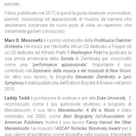
periodo.
Il libro, pubblicato nel 2017, è quindi la guida ideale per violoncellisti,
pianisti, musicologi ed appassionati di musica da camera che
desiderano osservare da nuovi punti di vista un repertorio che
certamente già ben conoscono.
Marc D. Moscovitz
è il primo violoncello della
ProMusica Chamber
Orchestra
. Ha inciso per l’etichetta VAI un CD dedicato a Popper ed
un CD dedicato ad Alfredo Piatti. Il
Washington Post
ha giudicato la
sua prima americana della
Sonata
di Zemlinsky per violoncello
come una “
performance appassionata
”. Importante il suo
contributo nel
Dizionario della musica e dei musicisti di New Grove
.
Un altro suo lavoro, la biografia
Alexander Zemlinsky: a Lyric
Symphony
è stata pubblicata dall’Editore Boydell & Brewer nell’anno
2010.
Laddy Todd
è professore di scienze e arti alla
Duke University
. É
riconosciuto come il più autorevole studioso e biografo di
Mendelssohn. Il suo libro
Mendelssohn: A life in Music
è stato
nominato, nel 2003, come
Best Biography
dall’
Association of
American Publishers
. Inoltre il suo lavoro
Fanny Hansel: the Other
Mendelssohn
ha ricevuto l’
ASCAP Nicholas Slonimsky Award
per il
suo valore straordinario come biografia nella musica. Importante