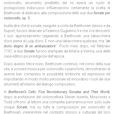
violoncello, strumento prediletto del re, aveva un ruolo di
protagonista indiscusso influenzarono certamente la scelta di
Beethoven di dedicarsi alla composizione delle sue due
Sonate per
violoncello, op. 5.
Inutile dire che le sonate, eseguite a corte da Beethoven stesso e da
Duport, furono dedicate a Federico Guglielmo II e che il re dimostrò
il suo apprezzamento regalando a Beethoven una tabacchiera
d’oro piena di Luigi d’oro. E non una tabacchiera qualsiasi, ma “
un
dono degno di un ambasciatore
”. Pochi mesi dopo, nel febbraio
1797, le due
Sonate
furono stampate da Artaria a Vienna, una delle
case editrici più prestigiose dell’epoca.
Dopo questo felice inizio, Beethoven continuò, nel corso della sua
vita, a scrivere musica per violoncello e pianoforte, dimostrando di
averne ben compreso le possibilità timbriche ed espressive ed
impostando in modo molto personale ed innovativo i ruoli dei due
strumenti all’interno del dialogo compositivo.
In
Beethoven’s Cello: Five Revolutionary Sonatas and Their World,
dopo la prefazione del violoncellista Steven Isserlis, Moscovitz e
Todd offrono al lettore una completa panoramica non solo sulle
cinque
Sonate
, ma su tutte le composizioni per violoncello di
Beethoven, inserendole nel contesto storico e culturale del loro