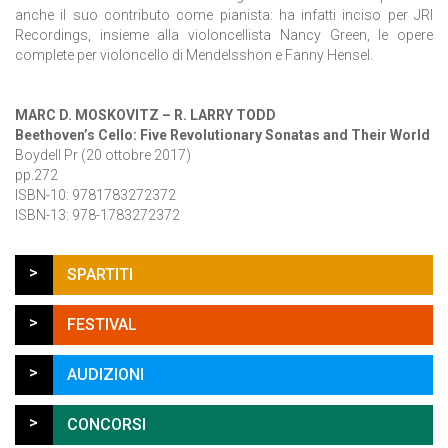
anche il suo contributo come pianista: ha infatti inciso per JRI
Recordings, insieme alla violoncellista Nancy Green, le opere
complete per violoncello di Mendelsshon e Fanny Hensel.
MARC D. MOSKOVITZ – R. LARRY TODD
Beethoven’s Cello: Five Revolutionary Sonatas and Their World
Boydell Pr (20 ottobre 2017)
pp.272
ISBN-10: 9781783272372
ISBN-13: 978-1783272372
>
SPARTITI
>
FESTIVAL
>
AUDIZIONI
>
CONCORSI