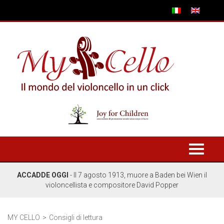
Toggle
navigati
ACCADDE OGGI
- Il 7 agosto 1913, muore a Baden bei Wien il
violoncellista e compositore David Popper
MY CELLO
Consigli di lettura