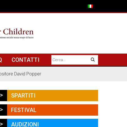
Q
CONTATTI
positore David Popper
>
SPARTITI
>
FESTIVAL
>
AUDIZIONI