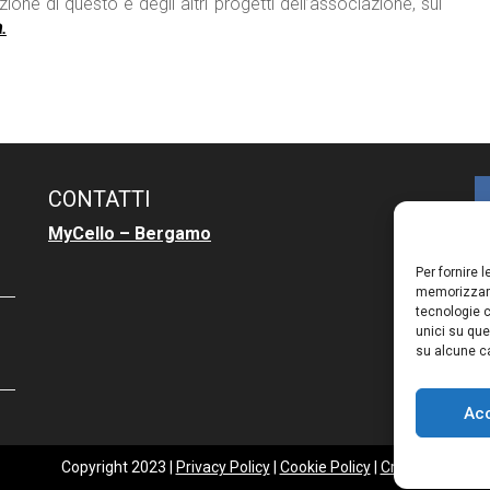
zione di questo e degli altri progetti dell’associazione, sul
.
CONTATTI
MyCello – Bergamo
Per fornire 
memorizzare
tecnologie c
unici su que
su alcune ca
Ac
Copyright 2023 |
Privacy Policy
|
Cookie Policy
|
Credits