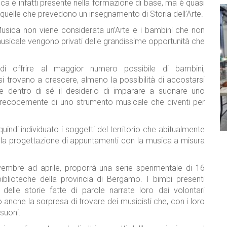
ca è infatti presente nella formazione di base, ma è quasi
 quelle che prevedono un insegnamento di Storia dell’Arte.
 Musica non viene considerata un’Arte e i bambini che non
musicale vengono privati delle grandissime opportunità che
i offrire al maggior numero possibile di bambini,
si trovano a crescere, almeno la possibilità di accostarsi
e dentro di sé il desiderio di imparare a suonare uno
precocemente di uno strumento musicale che diventi per
uindi individuato i soggetti del territorio che abitualmente
 nella progettazione di appuntamenti con la musica a misura
mbre ad aprile, proporrà una serie sperimentale di 16
blioteche della provincia di Bergamo. I bimbi presenti
elle storie fatte di parole narrate loro dai volontari
 anche la sorpresa di trovare dei musicisti che, con i loro
 suoni.