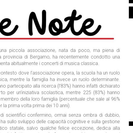
 una piccola associazione, nata da poco, ma piena di
lla provincia di Bergamo, ha recentemente condotto una
quenta abitualmente i concerti di musica classica.
el contesto dove l’associazione opera, la scuola ha un ruolo
musica, mentre la famiglia ha invece un ruolo determinante.
no partecipato alla ricerca (l’83%) hanno infatti dichiarato
to per un’iniziativa scolastica, mentre 225 (83%) hanno
 membro della loro famiglia (percentuale che sale al 96%
r la prima volta prima dei 10 anni).
tudi scientifici confermino, ormai senza ombra di dubbio,
ha sullo sviluppo delle capacità cognitive e sulla gestione
tico statale, salvo qualche felice eccezione, dedica alla