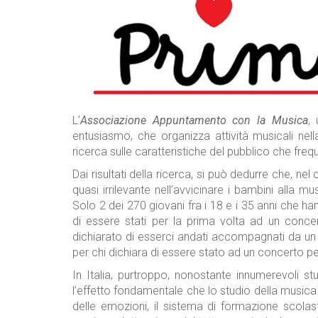
L’
Associazione Appuntamento con la Musica
,
entusiasmo, che organizza attività musicali ne
ricerca sulle caratteristiche del pubblico che fre
Dai risultati della ricerca, si può dedurre che, n
quasi irrilevante nell’avvicinare i bambini alla 
Solo 2 dei 270 giovani fra i 18 e i 35 anni che han
di essere stati per la prima volta ad un concer
dichiarato di esserci andati accompagnati da un
per chi dichiara di essere stato ad un concerto pe
In Italia, purtroppo, nonostante innumerevoli s
l’effetto fondamentale che lo studio della musica 
delle emozioni, il sistema di formazione scolas